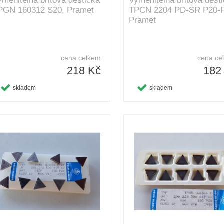
yměnitelná břitová destička
Vyměnitelná břitová dest
PGN 160312 S20, Pramet
TPCN 2204 PD-SR P20-P
Pramet
cena celkem
cena ce
218 Kč
182
skladem
skladem