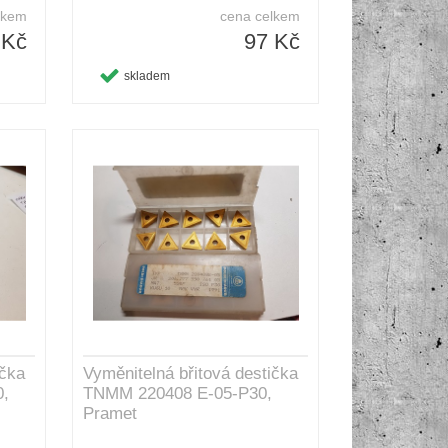
lkem
cena celkem
 Kč
97 Kč
skladem
ička
Vyměnitelná břitová destička
,
TNMM 220408 E-05-P30,
Pramet