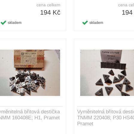
cena celkem
cena ce
194 Kč
194
skladem
skladem
yměnitelná břitová destička
Vyměnitelná břitová dest
NMM 160408E; H1, Pramet
TNMM 220408; P30 HS40
Pramet