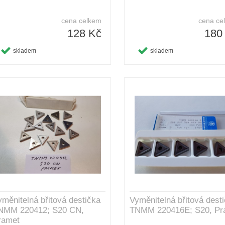
cena celkem
cena ce
128 Kč
180
skladem
skladem
yměnitelná břitová destička
Vyměnitelná břitová dest
NMM 220412; S20 CN,
TNMM 220416E; S20, Pr
ramet