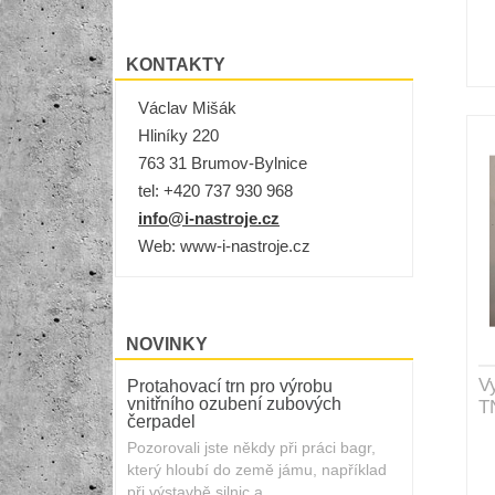
KONTAKTY
Václav Mišák
Hliníky 220
763 31 Brumov-Bylnice
tel:
+420 737 930 968
info@i-nastroje.cz
Web: www-i-nastroje.cz
NOVINKY
V
Protahovací trn pro výrobu
vnitřního ozubení zubových
T
čerpadel
Pozorovali jste někdy při práci bagr,
který hloubí do země jámu, například
při výstavbě silnic a...