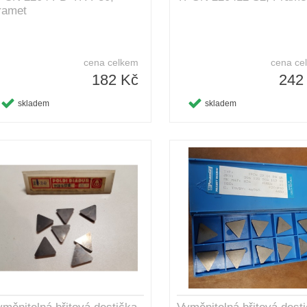
ramet
cena celkem
cena ce
182 Kč
242
skladem
skladem