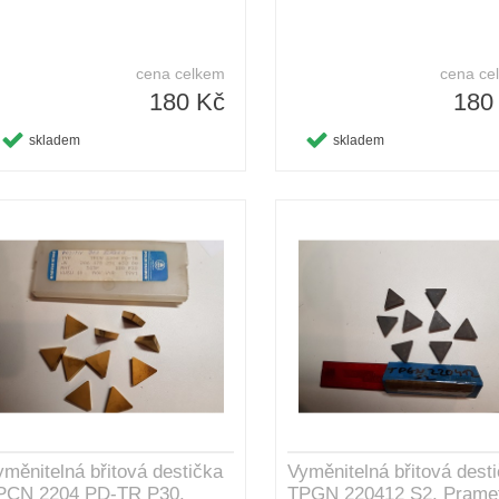
cena celkem
cena ce
180 Kč
180
skladem
skladem
yměnitelná břitová destička
Vyměnitelná břitová dest
PCN 2204 PD-TR P30,
TPGN 220412 S2, Prame