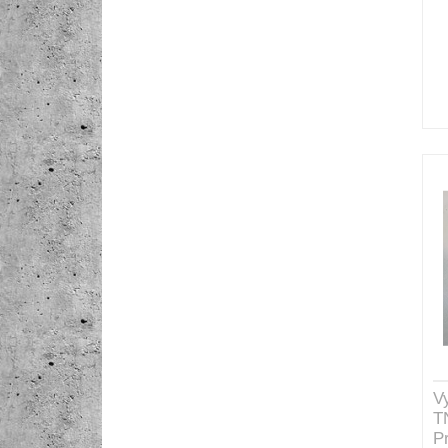
V
T
P