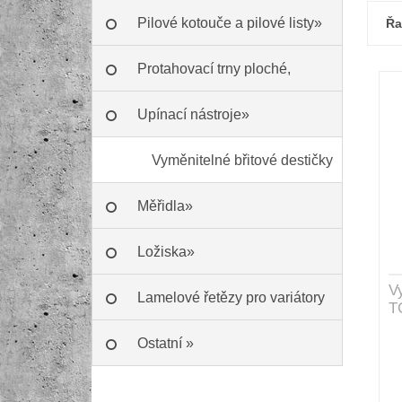
Pilové kotouče a pilové listy»
Řa
Protahovací trny ploché,
Škoda»
Upínací nástroje»
Vyměnitelné břitové destičky
Měřidla»
SK»
Ložiska»
V
Lamelové řetězy pro variátory
T
Ostatní »