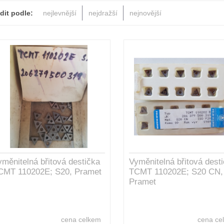
dit podle:
nejlevnější
nejdražší
nejnovější
yměnitelná břitová destička
Vyměnitelná břitová dest
CMT 110202E; S20, Pramet
TCMT 110202E; S20 CN,
Pramet
cena celkem
cena ce