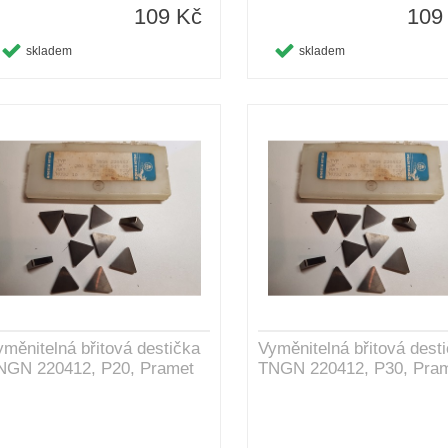
109 Kč
109
skladem
skladem
yměnitelná břitová destička
Vyměnitelná břitová dest
NGN 220412, P20, Pramet
TNGN 220412, P30, Pra