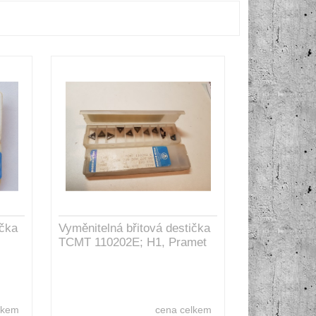
ička
Vyměnitelná břitová destička
TCMT 110202E; H1, Pramet
lkem
cena celkem