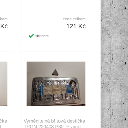
lkem
cena celkem
 Kč
121 Kč
skladem
ička
Vyměnitelná břitová destička
t
TPGN 220408 P30, Pramet