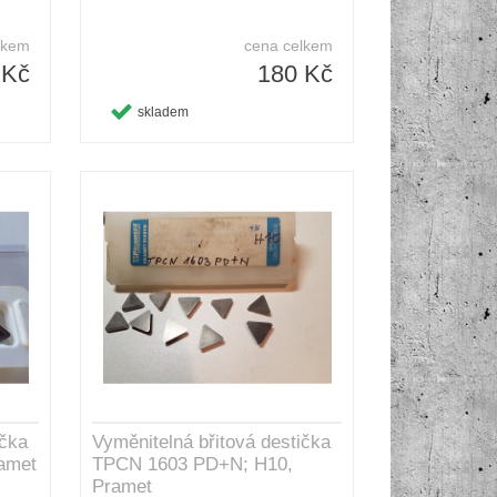
lkem
cena celkem
 Kč
180 Kč
skladem
ička
Vyměnitelná břitová destička
amet
TPCN 1603 PD+N; H10,
Pramet