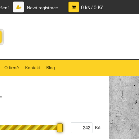
0 ks / 0 Kč
ášení
Nová registrace
O firmě
Kontakt
Blog
T
Kč