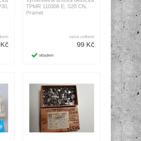
ička
Vyměnitelná břitová destička
30,
TPMR 110308 E; S20 CN,
Pramet
lkem
cena celkem
 Kč
99 Kč
skladem