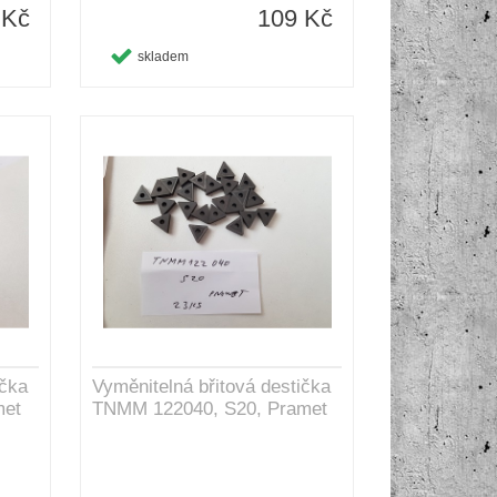
 Kč
109 Kč
skladem
ička
Vyměnitelná břitová destička
met
TNMM 122040, S20, Pramet