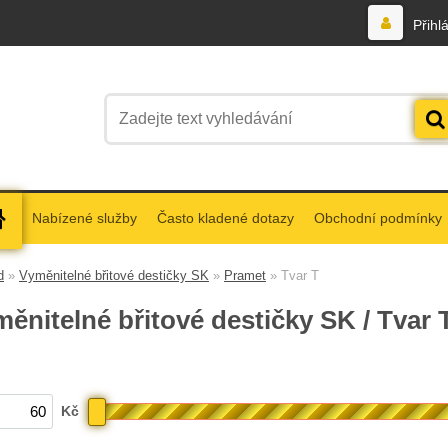
Přihl
Nabízené služby
Často kladené dotazy
Obchodní podmínky
d
»
Vyměnitelné břitové destičky SK
»
Pramet
»
Tvar T
ěnitelné břitové destičky SK / Tvar 
Kč