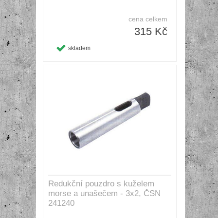
cena celkem
315 Kč
skladem
Redukční pouzdro s kuželem
morse a unašečem - 3x2, ČSN
241240