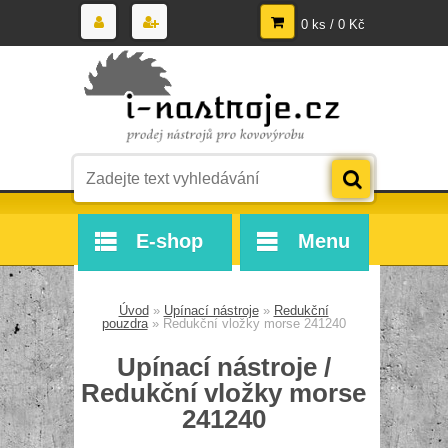
0 ks / 0 Kč
E-shop
Menu
Úvod
»
Upínací nástroje
»
Redukční
pouzdra
»
Redukční vložky morse 241240
Upínací nástroje /
Redukční vložky morse
241240