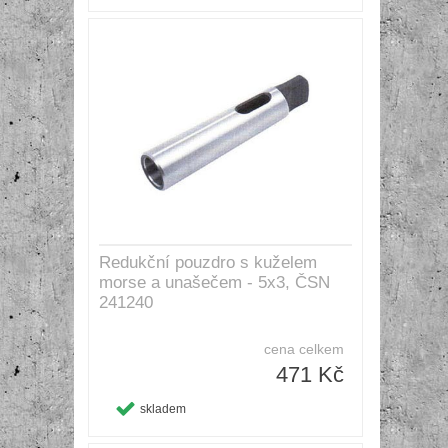
Redukční pouzdro s kuželem
morse a unašečem - 5x3, ČSN
241240
cena celkem
471 Kč
skladem