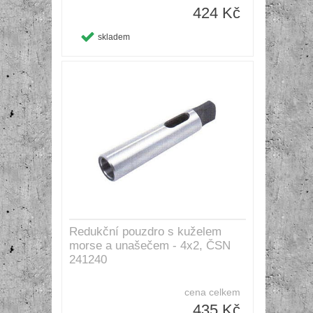
424 Kč
skladem
Redukční pouzdro s kuželem
morse a unašečem - 4x2, ČSN
241240
cena celkem
435 Kč