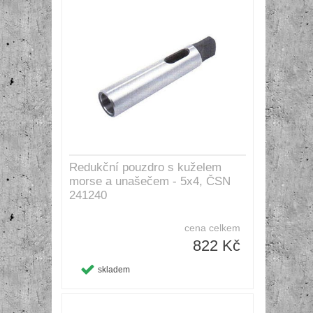
Redukční pouzdro s kuželem
morse a unašečem - 5x4, ČSN
241240
cena celkem
822 Kč
skladem