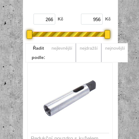
Kč
Kč
Řadit
nejlevnější
nejdražší
nejnovější
podle:
Redukční pouzdro s kuželem