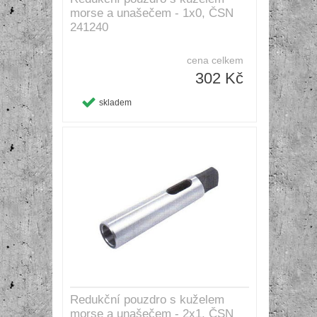
morse a unašečem - 1x0, ČSN
241240
cena celkem
302 Kč
skladem
Redukční pouzdro s kuželem
morse a unašečem - 2x1, ČSN