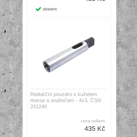
skladem
Redukční pouzdro s kuželem
morse a unašečem - 4x3, ČSN
241240
cena celkem
435 Kč