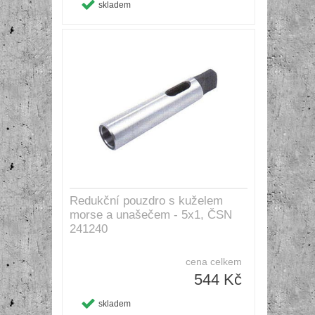
skladem
Redukční pouzdro s kuželem
morse a unašečem - 5x1, ČSN
241240
cena celkem
544 Kč
skladem