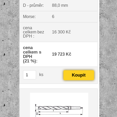
D - průměr:
88,0 mm
Morse:
6
cena
celkem bez
16 300 Kč
DPH :
cena
celkem s
19 723 Kč
DPH
(21 %):
ks