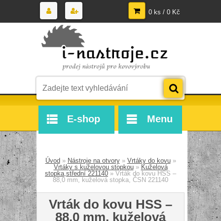
0 ks / 0 Kč
E-shop
Menu
Úvod
»
Nástroje na otvory
»
Vrtáky do kovu
»
Vrtáky s kuželovou stopkou
»
Kuželová
stopka,střední 221140
»
Vrták do kovu HSS –
88,0 mm, kuželová stopka, ČSN 221140
Vrták do kovu HSS –
88,0 mm, kuželová